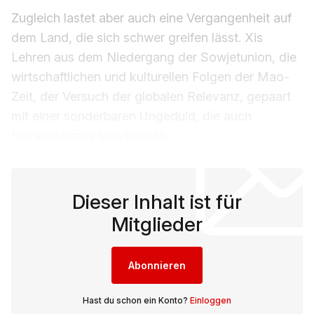
Zugleich lastet aber auch eine Vergangenheit auf
dem Land, die sich schwer greifen lässt. Xis
Lehren aus dem Niedergang der Sowjetunion, die
wirtschaftlichen und kulturellen Folgen der Mao-
Zeit, der Versuch der globalen Relevanz, gepaart
mit einer sonderbaren Ungeduld, die auch
Revanchismus sein könnte.
Dieser Inhalt ist für
Mitglieder
Abonnieren
Hast du schon ein Konto?
Einloggen