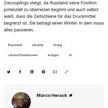
Decouplings steigt, da Russland seine Position
potenziell zu überreizen beginnt und auch selbst
weiß, dass die Zeitschiene für das Druckmittel
begrenzt ist. Sie beträgt einen Winter. In dem muss
alles passieren.
Russland
ukraine
krieg
rohstoffsanktionen
erdgas
öl
Auf Twitter teilen
Auf Facebook teilen
Auf LinkedIn teilen
Auf Pinterest teilen
Per E-Mail teilen
Link kopieren
Marco Herack
Twitter